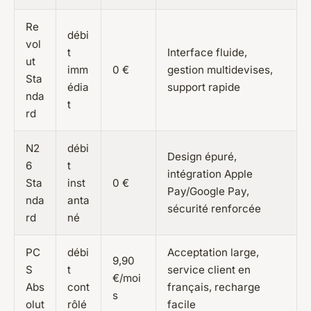
Re
débi
vol
t
Interface fluide,
ut
imm
0 €
gestion multidevises,
Sta
édia
support rapide
nda
t
rd
N2
débi
Design épuré,
6
t
intégration Apple
Sta
inst
0 €
Pay/Google Pay,
nda
anta
sécurité renforcée
rd
né
PC
débi
Acceptation large,
9,90
S
t
service client en
€/moi
Abs
cont
français, recharge
s
olut
rôlé
facile